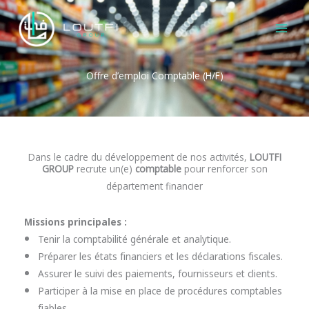
Aller
MAI
au
MEN
contenu
Offre d’emploi Comptable (H/F)
Dans le cadre du développement de nos activités,
LOUTFI
GROUP
recrute un(e)
comptable
pour renforcer son
département financier
Missions principales :
Tenir la comptabilité générale et analytique.
Préparer les états financiers et les déclarations fiscales.
Assurer le suivi des paiements, fournisseurs et clients.
Participer à la mise en place de procédures comptables
fiables.