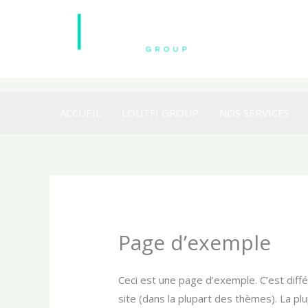
Aller
au
contenu
ACCUEIL
LOUTFI GROUP
NOS SERVICES
Page d’exemple
Ceci est une page d’exemple. C’est diffé
site (dans la plupart des thèmes). La p