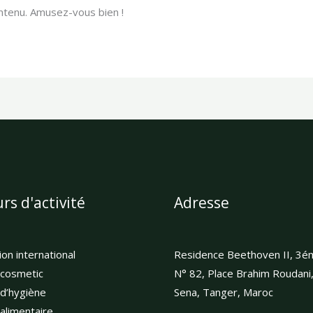
ntenu. Amusez-vous bien !
rs d'activité
Adresse
on international
Residence Beethoven II, 3é
 cosmetic
N° 82, Place Brahim Roudani
 d’hygiène
Sena, Tanger, Maroc
alimentaire